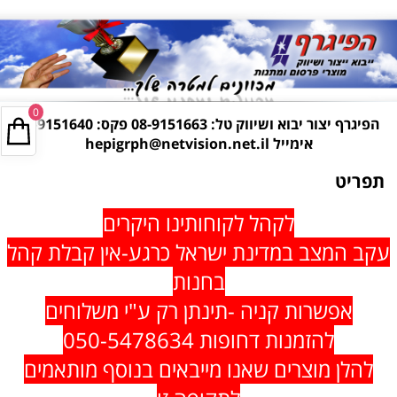
0
הפיגרף יצור יבוא ושיווק טל:
08-9151663
פקס: 08-9151640
אימייל
hepigrph@netvision.net.il
תפריט
ל
קהל לקוחותינו היקרים
עקב המצב במדינת ישראל כרגע-אין קבלת קהל
בחנות
אפשרות קניה -תינתן רק ע"י משלוחים
להזמנות דחופות 050-5478634
להלן מוצרים שאנו מייבאים בנוסף מותאמים