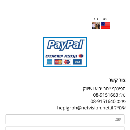
ru
us
צור קשר
הפיגרף יצור יבוא ושיווק
טל:
08-9151663
פקס: 08-9151640
אימייל
hepigrph@netvision.net.il