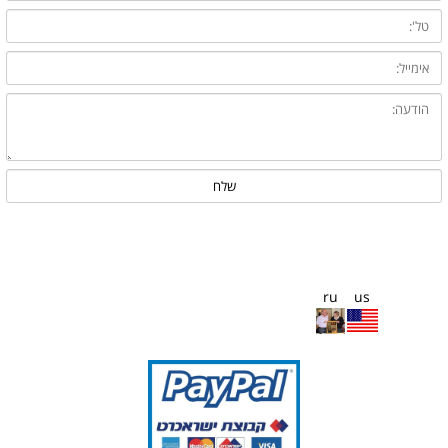
ru
us