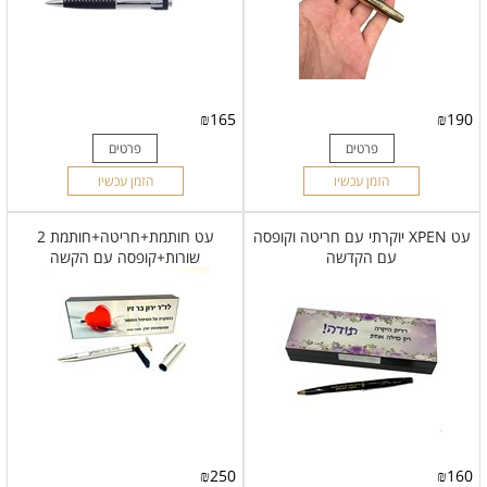
₪
165
₪
190
פרטים
פרטים
הזמן עכשיו
הזמן עכשיו
עט XPEN יוקרתי עם חריטה וקופסה
עט חותמת+חריטה+חותמת 2
עם הקדשה
שורות+קופסה עם הקשה
₪
250
₪
160