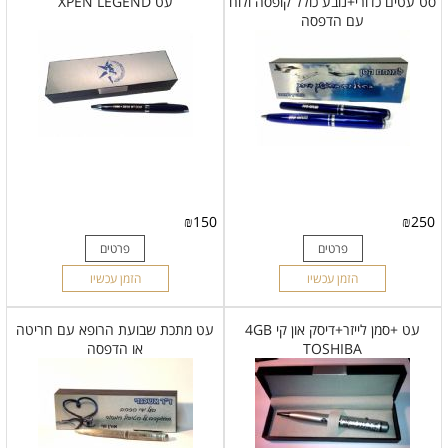
סט עטים כדורי+נובע כולל קופסה ולוח
עט XPEN LEGEND
עם הדפסה
₪
150
₪
250
פרטים
פרטים
הזמן עכשיו
הזמן עכשיו
עט +סמן לייזר+דיסק און קי 4GB
עט מתכת שבועת הרופא עם חריטה
TOSHIBA
או הדפסה