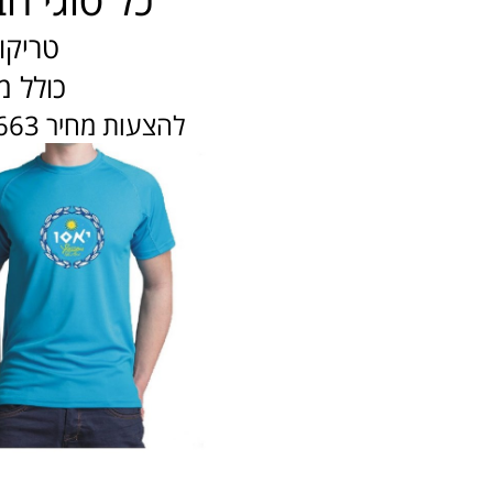
טריקו,
כולל מ
להצעות מחיר 08-9151663 או hepigrph@netvision.net.il