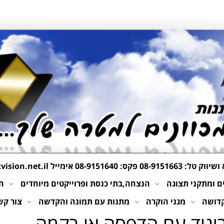
 ושיווק טל:
08-9151663
פקס: 08-9151640 אימייל
ision.net.il
 ומתקני תצוגה
הנצחה,בתי כנסת ופרוייקטים מיוחדים
חי
קדושה
מגני הוקרה
מתנות עם תמונה והקדשה
צור קש
ביגוד עם הדפסה או רקמה