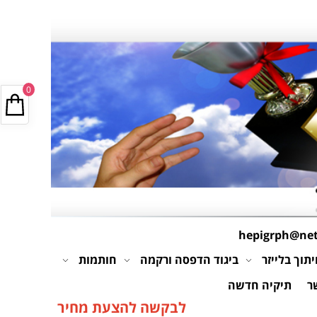
0
hepigrph@netv
תוך בלייזר
ביגוד הדפסה ורקמה
חותמות
ר
תיקיה חדשה
לבקשה להצעת מחיר