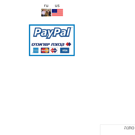
ru
us
כותנה