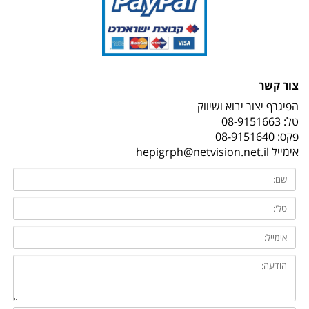
צור קשר
הפיגרף יצור יבוא ושיווק
טל:
08-9151663
פקס: 08-9151640
אימייל
hepigrph@netvision.net.il