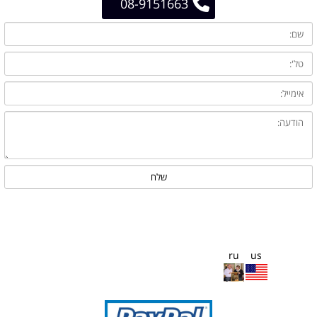
08-9151663
ru
us