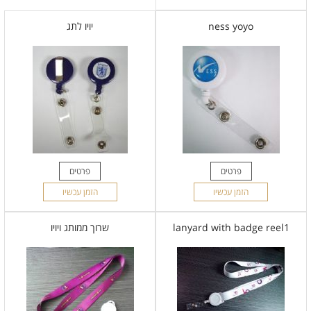
ness yoyo
יויו לתג
פרטים
פרטים
הזמן עכשיו
הזמן עכשיו
lanyard with badge reel1
שרוך ממותג ויויו