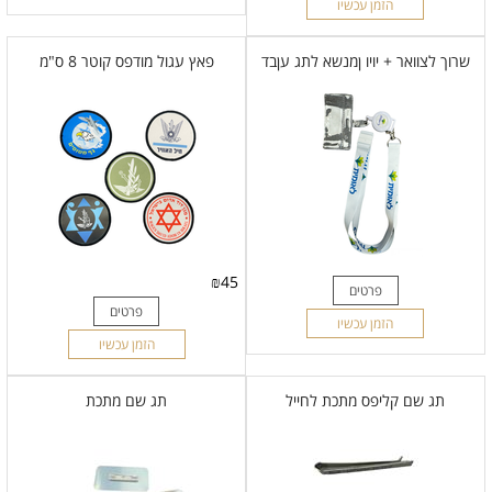
הזמן עכשיו
שרוך לצוואר + יויו ןמנשא לתג עןבד
פאץ עגול מודפס קוטר 8 ס"מ
₪
45
פרטים
פרטים
הזמן עכשיו
הזמן עכשיו
תג שם קליפס מתכת לחייל
תג שם מתכת