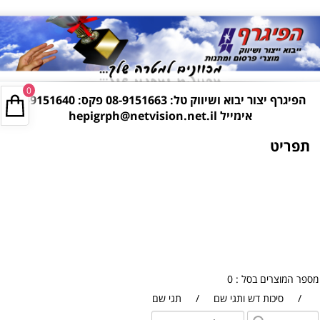
0
הפיגרף יצור יבוא ושיווק טל:
08-9151663
פקס: 08-9151640
אימייל
hepigrph@netvision.net.il
תפריט
מספר המוצרים בסל : 0
/
סיכות דש ותגי שם
/
תגי שם