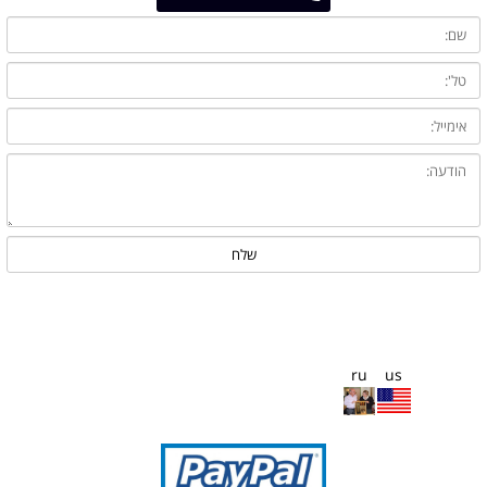
ru
us