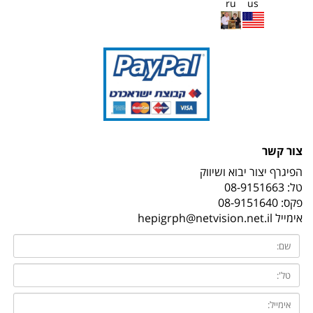
ru
us
צור קשר
הפיגרף יצור יבוא ושיווק
טל:
08-9151663
פקס: 08-9151640
אימייל
hepigrph@netvision.net.il