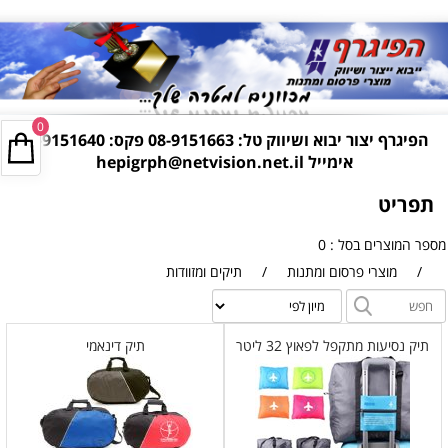
0
הפיגרף יצור יבוא ושיווק טל:
08-9151663
פקס: 08-9151640
אימייל
hepigrph@netvision.net.il
תפריט
מספר המוצרים בסל : 0
/
מוצרי פרסום ומתנות
/
תיקים ומזוודות
תיק נסיעות מתקפל לפאוץ 32 ליטר
תיק דינאמי