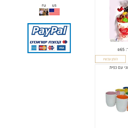
ru
us
:
65
₪
הזמן עכשיו
ני עם כפית