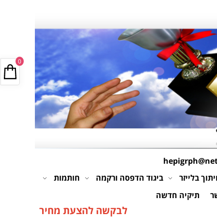
0
hepigrph@netv
תוך בלייזר
ביגוד הדפסה ורקמה
חותמות
ר
תיקיה חדשה
לבקשה להצעת מחיר