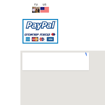
ru
us