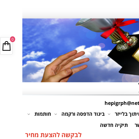
0
hepigrph@netv
תוך בלייזר
ביגוד הדפסה ורקמה
חותמות
ר
תיקיה חדשה
לבקשה להצעת מחיר