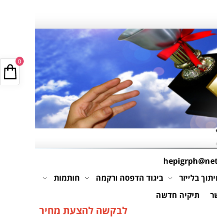
0
hepigrph@netv
תוך בלייזר
ביגוד הדפסה ורקמה
חותמות
ר
תיקיה חדשה
לבקשה להצעת מחיר