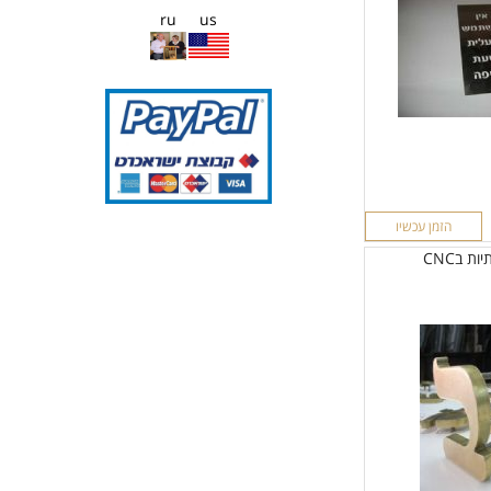
ru
us
הזמן עכשיו
ות בCNC