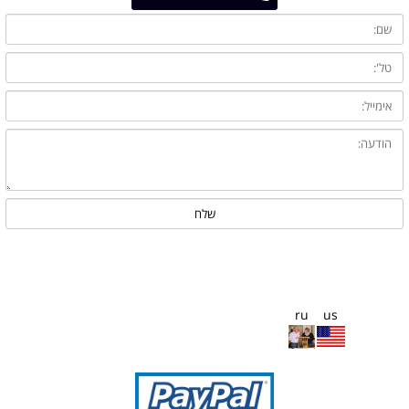
ru
us