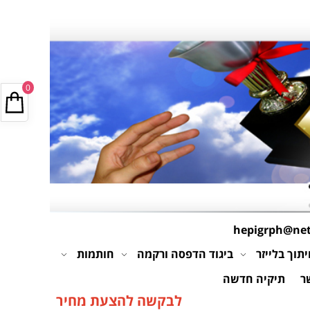
0
hepigrph@netv
תוך בלייזר
ביגוד הדפסה ורקמה
חותמות
ר
תיקיה חדשה
לבקשה להצעת מחיר