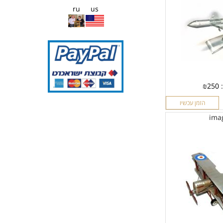
ru
us
:
250
₪
הזמן עכשיו
ima