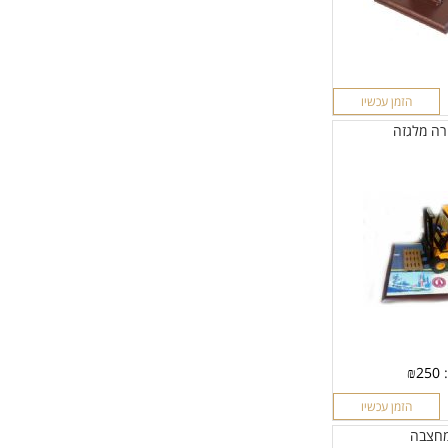
הזמן עכשיו
רה מלגזה
:
250
₪
הזמן עכשיו
מחצבה