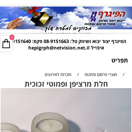
0
הפיגרף יצור יבוא ושיווק טל:
08-9151663
פקס: 08-9151640
אימייל
hepigrph@netvision.net.il
תפריט
/
מוצרי פרסום ומתנות
/
מזכרות לאירועים
חלת מרציפן ופמוטי זכוכית