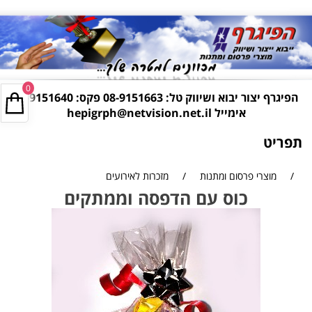
0
הפיגרף יצור יבוא ושיווק טל:
08-9151663
פקס: 08-9151640
אימייל
hepigrph@netvision.net.il
תפריט
/
מוצרי פרסום ומתנות
/
מזכרות לאירועים
כוס עם הדפסה וממתקים