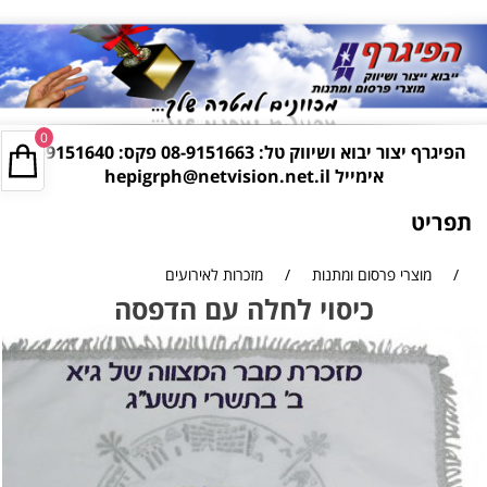
0
הפיגרף יצור יבוא ושיווק טל:
08-9151663
פקס: 08-9151640
אימייל
hepigrph@netvision.net.il
תפריט
/
מוצרי פרסום ומתנות
/
מזכרות לאירועים
כיסוי לחלה עם הדפסה