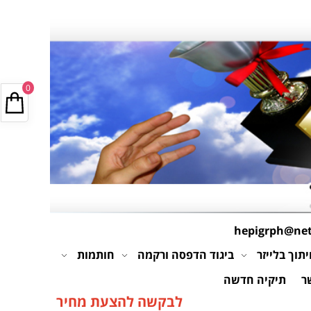
0
hepigrph@netv
תוך בלייזר
ביגוד הדפסה ורקמה
חותמות
ר
תיקיה חדשה
לבקשה להצעת מחיר