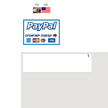
ru
us