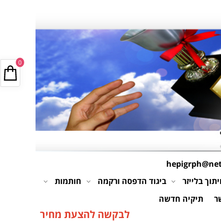
0
hepigrph@netv
תוך בלייזר
ביגוד הדפסה ורקמה
חותמות
ר
תיקיה חדשה
לבקשה להצעת מחיר