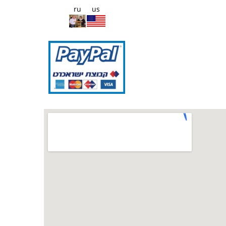
ru
us