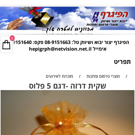
0
הפיגרף יצור יבוא ושיווק טל:
08-9151663
פקס: 08-9151640
אימייל
hepigrph@netvision.net.il
תפריט
/
מוצרי פרסום ומתנות
/
מזכרות לאירועים
שקית דרזה -דגם 5 פלוס