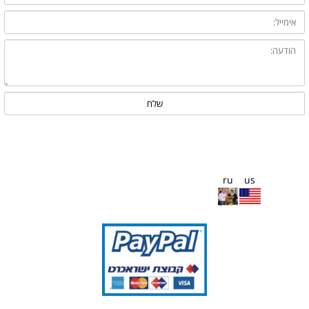
ru
us