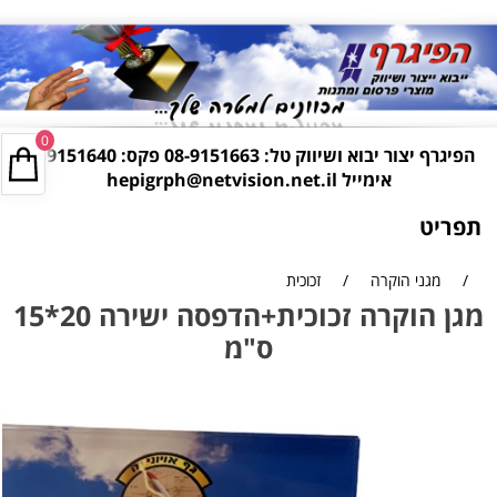
0
הפיגרף יצור יבוא ושיווק טל:
08-9151663
פקס: 08-9151640
אימייל
hepigrph@netvision.net.il
תפריט
/
מגני הוקרה
/
זכוכית
מגן הוקרה זכוכית+הדפסה ישירה 20*15
ס"מ