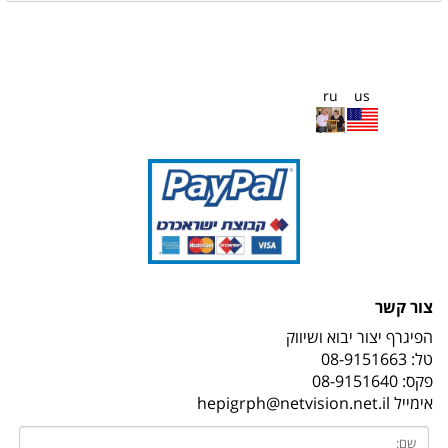
ru
us
צור קשר
הפיגרף יצור יבוא ושיווק
טל:
08-9151663
פקס: 08-9151640
אימייל
hepigrph@netvision.net.il