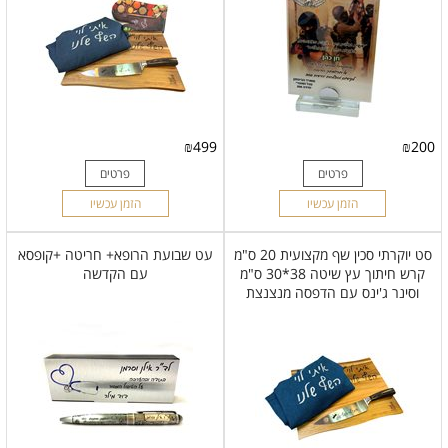
₪
499
₪
200
פרטים
פרטים
הזמן עכשיו
הזמן עכשיו
סט יוקרתי סכין שף מקצועית 20 ס"מ
עט שבועת הרופא+ חריטה +קופסא
קרש חיתוך עץ שיטה 38*30 ס"מ
עם הקדשה
וסינר ג'ינס עם הדפסה מנצנצת