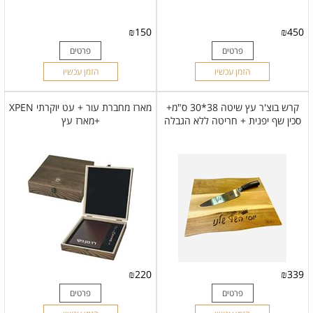
₪
150
₪
450
פרטים
פרטים
הזמן עכשיו
הזמן עכשיו
קרש בוצ'ר עץ שיטה 38*30 ס"מ+
מארז מחברת עור + עט יוקרתי XPEN
סכין שף יפנית + חריטה ללא הגבלה
+מארז עץ
₪
220
₪
339
פרטים
פרטים